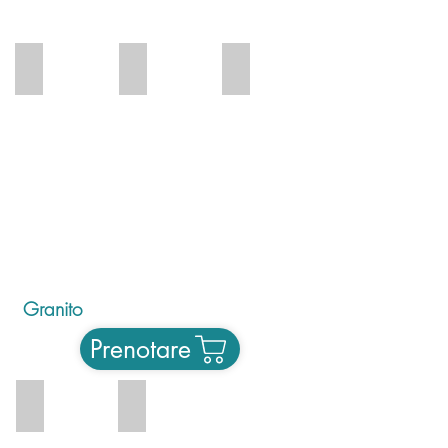
O4
O5
O6
Granito
Prenotare
G1
G2